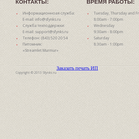
КОНТАКТЫ:
ВРЕМЯ РАБОТЫ:
Информационноая служба:
Tuesday, Thursday and Fr
E-mail: info@sfynks.ru
8:00am - 7:00pm
Служба техподдержки:
Wednesday
E-mail: support@sfynks.ru
9:30am - 8:00pm
Телефон: (843) 520 20 54
Saturday
Питомник:
8:30am - 1:00pm
«Streamlet Murmur»
Заказать печать ИП
Copyright © 2013 Sfynks.ru