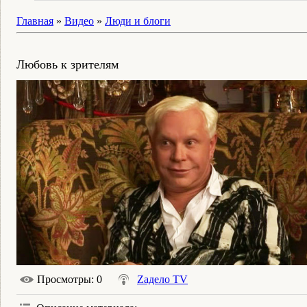
Главная
»
Видео
»
Люди и блоги
Любовь к зрителям
Просмотры
: 0
Zадело TV