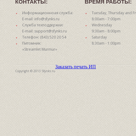
КОНТАКТЫ:
ВРЕМЯ РАБОТЫ:
Информационноая служба:
Tuesday, Thursday and Fr
E-mail: info@sfynks.ru
8:00am - 7:00pm
Служба техподдержки:
Wednesday
E-mail: support@sfynks.ru
9:30am - 8:00pm
Телефон: (843) 520 20 54
Saturday
Питомник:
8:30am - 1:00pm
«Streamlet Murmur»
Заказать печать ИП
Copyright © 2013 Sfynks.ru