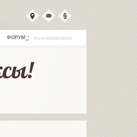
ФОРУМ
Phone:8(843)5202054