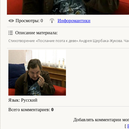
Просмотры
: 0
Инфоромантики
Описание материала
:
Стихотворение «Послание поэта к деве» Андрея Щербака-Жукова. Час
Язык
: Русский
Всего комментариев
:
0
Добавлять комментарии мог
[