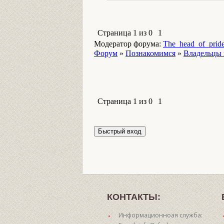
Страница
1
из
0
1
Модератор форума:
The_head_of_prid
Форум
»
Познакомимся
»
Владельцы
Страница
1
из
0
1
КОНТАКТЫ:
Информационноая служба: