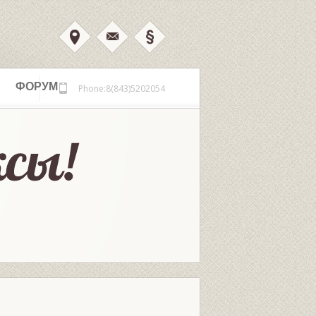
ФОРУМ
Phone:8(843)5202054