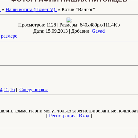
!
»
Наши котята (Помет V)!
» Котик "Вангог"
Просмотров
: 1128 |
Размеры
: 640x480px/111.4Kb
Дата
: 15.09.2013 |
Добавил
:
Gavad
 размере
4
15
16
|
Следующая »
авлять комментарии могут только зарегистрированные пользоват
[
Регистрация
|
Вход
]