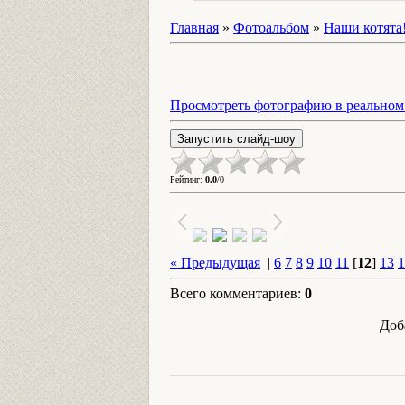
Главная
»
Фотоальбом
»
Наши котята
Просмотреть фотографию в реальном
Рейтинг
:
0.0
/
0
« Предыдущая
|
6
7
8
9
10
11
[
12
]
13
1
Всего комментариев
:
0
Доб