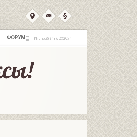
ФОРУМ
Phone:8(843)5202054