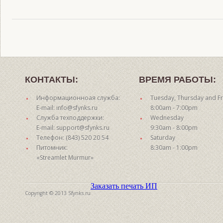
КОНТАКТЫ:
ВРЕМЯ РАБОТЫ:
Информационноая служба:
Tuesday, Thursday and Fr
E-mail: info@sfynks.ru
8:00am - 7:00pm
Служба техподдержки:
Wednesday
E-mail: support@sfynks.ru
9:30am - 8:00pm
Телефон: (843) 520 20 54
Saturday
Питомник:
8:30am - 1:00pm
«Streamlet Murmur»
Заказать печать ИП
Copyright © 2013 Sfynks.ru