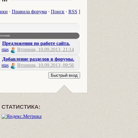
ики
·
Правила форума
·
Поиск
·
RSS
]
овления
Предложения по работе сайта.
:
stas
Вторник, 10.09.2013, 21:14
Добавление разделов в форумы.
:
stas
Вторник, 10.09.2013, 09:56
СТАТИСТИКА: