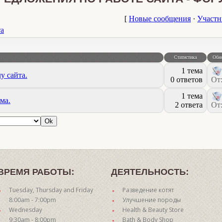
[
Новые сообщения
·
Участн
та
Статистика
Обн
1 тема
у сайта.
От
0 ответов
1 тема
ма.
От
2 ответа
ВРЕМЯ РАБОТЫ:
ДЕЯТЕЛЬНОСТЬ:
Tuesday, Thursday and Friday
Разведение котят
8:00am - 7:00pm
Улучшение породы
Wednesday
Health & Beauty Store
9:30am - 8:00pm
Bath & Body Shop