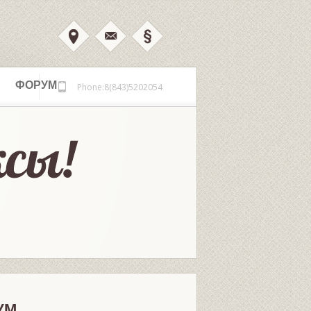
ФОРУМ
Phone:8(843)5202054
УМ