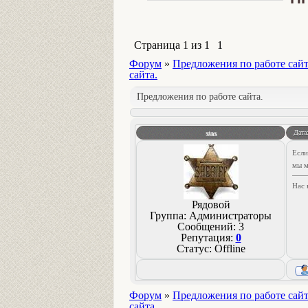
Страница
1
из
1
1
Форум
»
Предложения по работе сай
сайта.
Предложения по работе сайта.
stas
Дата
Если
мы м
Нас 
Рядовой
Группа: Администраторы
Сообщений:
3
Репутация:
0
Статус:
Offline
Форум
»
Предложения по работе сай
сайта.