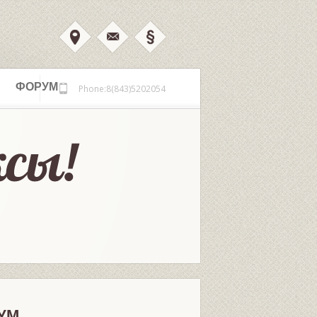
ФОРУМ
Phone:8(843)5202054
УМ