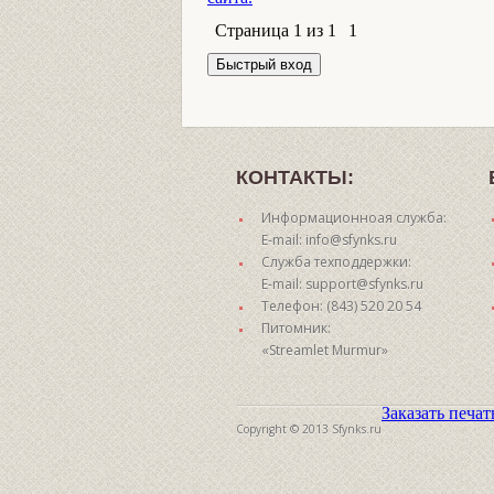
Страница
1
из
1
1
КОНТАКТЫ:
Информационноая служба:
E-mail: info@sfynks.ru
Служба техподдержки:
E-mail: support@sfynks.ru
Телефон: (843) 520 20 54
Питомник:
«Streamlet Murmur»
Заказать печа
Copyright © 2013 Sfynks.ru