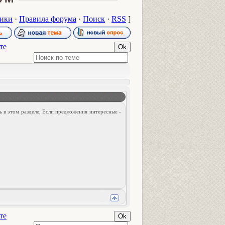
ики
·
Правила форума
·
Поиск
·
RSS
]
те
 в этом разделе, Если предложения интересные -
те